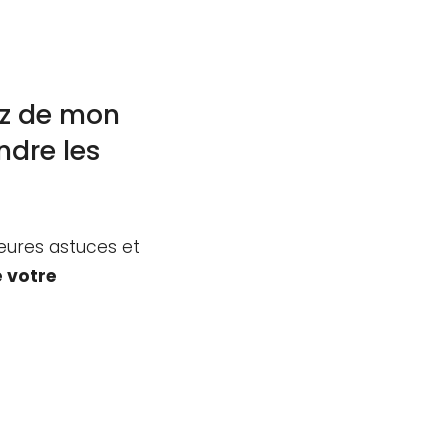
ez de mon
ndre les
eures astuces et
e votre