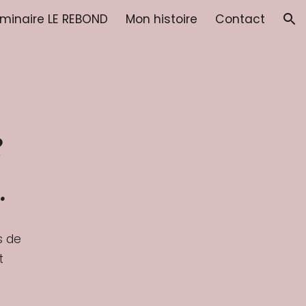
minaire LE REBOND
Mon histoire
Contact
ion
e
.
s de
t